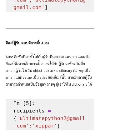
gmail.com'
]
อีเมล์ผู้รับ แบบมีการตั้ง Alias
Alias คือชื่อที่เราตั้งให้กับผู้รับที่จะแสดงแทนการแสดงตัว
อีเมล์ ซึ่งหากต้องการตั้ง alias ให้กับผู้รับจะต้องบันทึก 
email ผู้รับไว้เป็น object ประเภท dictionary ที่มี key เป็น 
email และ value เป็น alias ของอีเมล์นั้น หากมีหลายผู้รับ
สามารถกำหนดเป็นข้อมูลหลายๆ คู่เอาไว้ใน dictionary ได้
In [5]:

recipients 
=
{
'ultimatepython2@gmail
.com':'xippar'
}