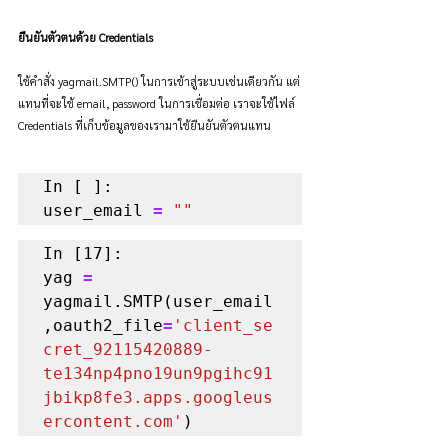
ยืนยันตัวตนด้วย Credentials
ใช้คำสั่ง yagmail.SMTP() ในการเข้าสู่ระบบเช่นเดียวกัน แต่
แทนที่จะใช้ email, password ในการเชื่อมต่อ เราจะใช้ไฟล์ 
Credentials ที่เก็บข้อมูลของเรามาใช้ยืนยันตัวตนแทน
In [ ]:

user_email 
=
""
In [17]:

yag 
=
yagmail.SMTP(user_email
,oauth2_file
=
'client_se
cret_92115420889-
te134np4pno19un9pgihc91
jbikp8fe3.apps.googleus
ercontent.com'
)