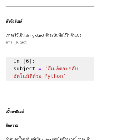
หัวข้ออีเมล์
เราจะใช้เป็น string object ซึ่งจะบันทึกไว้ในตัวแปร 
email_subject
In [6]:

subject 
=
'อีเมล์ตอบกลับ
อัตโนมัติด้วย Python'
เนื้อหาอีเมล์
ข้อความ
กำหนดเนื้อหาอีเมล์เป็น string และในตัวอย่างนี้เราจะเก็บ