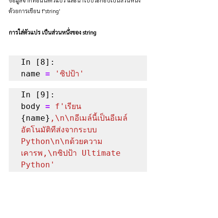
ด้วยการเขียน f'string'
การใส่ตัวแปร เป็นส่วนหนึ่งของ string
In [8]:

name 
=
'ซิปป้า'
In [9]:

body 
=
f'เรียน 
{name}
,\n\nอีเมล์นี้เป็นอีเมล์
อัตโนมัติทีส่งจากระบบ 
Python\n\nด้วยความ
เคารพ,\nซิปป้า Ultimate 
Python'