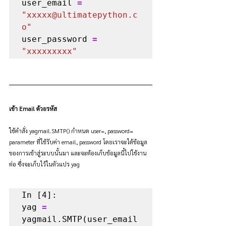
user_email 
=
"xxxxx@ultimatepython.c
o"
user_password 
=
"xxxxxxxxx"
เข้า Email ด้วยรหัส
ใช้คำสั่ง yagmail.SMTP() กำหนด user=, password= 
parameter ที่ใช้รับค่า email, password โดยเราจะได้ข้อมูล
ของการเข้าสู่ระบบนั้นมา และจะต้องเก็บข้อมูลนี้ไปใช้งาน
ต่อ ซึ่งจะเก็บไว้ในตัวแปร yag
In [4]:

yag 
=
yagmail.SMTP(user_email