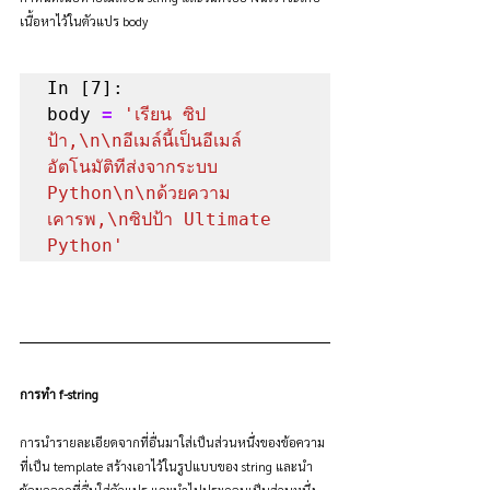
เนื้อหาไว้ในตัวแปร body
In [7]:

body 
=
'เรียน ซิป
ป้า,\n\nอีเมล์นี้เป็นอีเมล์
อัตโนมัติทีส่งจากระบบ 
Python\n\nด้วยความ
เคารพ,\nซิปป้า Ultimate 
Python'
การทำ f-string
การนำรายละเอียดจากที่อื่นมาใส่เป็นส่วนหนึ่งของข้อความ
ที่เป็น template สร้างเอาไว้ในรูปแบบของ string และนำ
ข้อมูลจากที่อื่นใส่ตัวแปร และนำไปประกอบเป็นส่วนหนึ่ง