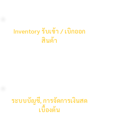
ราคา
Inventory รับเข้า / เบิกออก
สินค้า
บันทึกข้อมูลสินค้า รายการเบิกออก รับเข้า
ของสินค้า คำนวณเป็นยอดสต็อก
อัตโนมัติ พร้อมฟีเจอร์การแสกน QR /
Barcode
ระบบบัญชี, การจัดการเงินสด
เบื้องต้น
บันทึกรายได้ ค่าใช้จ่าย สรุปเป็น
Dashboard แยกตามโปรเจค ติดตามลูก
หนี้ เจ้าหนี้ ไว้ในที่เดียว