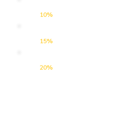
มา 2 ท่านลด On-Top
10%
มา 3 ท่านลด On-Top
15%
มา 5 ท่านลด On-Top
20%
ผลประโยชน์ทางภาษี ลดหย่อน
ได้ 250%
จากยอด 12,056.07.- บาทก่อนภาษี
ช่วยให้คุณจ่ายภาษีน้อยลงทั้งหมด
6,028.03.-
เทียบเท่าได้รับส่วนลด 50%