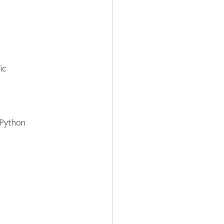
ic
 Python