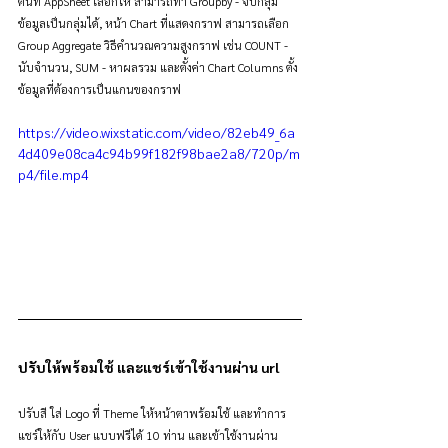
ต้นที่ AppSheet เลือกให้ สามารถทำ Groupby - จับกลุ่ม
ข้อมูลเป็นกลุ่มได้, หน้า Chart ที่แสดงกราฟ สามารถเลือก 
Group Aggregate วิธีคำนวณความสูงกราฟ เช่น COUNT - 
นับจำนวน, SUM - หาผลรวม และตั้งค่า Chart Columns ตั้ง
ข้อมูลที่ต้องการเป็นแกนของกราฟ
https://video.wixstatic.com/video/82eb49_6a
4d409e08ca4c94b99f182f98bae2a8/720p/m
p4/file.mp4
ปรับให้พร้อมใช้ และแชร์เข้าใช้งานผ่าน url
ปรับสี ใส่ Logo ที่ Theme ให้หน้าตาพร้อมใช้ และทำการ
แชร์ให้กับ User แบบฟรีได้ 10 ท่าน และเข้าใช้งานผ่าน 