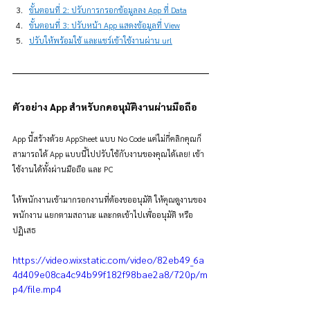
ขั้นตอนที่ 2: ปรับการกรอกข้อมูลลง App ที่ Data
ขั้นตอนที่ 3: ปรับหน้า App แสดงข้อมูลที่ View
ปรับให้พร้อมใช้ และแชร์เข้าใช้งานผ่าน url
ตัวอย่าง App สำหรับกดอนุมัติงานผ่านมือถือ
App นี้สร้างด้วย AppSheet แบบ No Code แค่ไม่กี่คลิกคุณก็
สามารถได้ App แบบนี้ไปปรับใช้กับงานของคุณได้เลย! เข้า
ใช้งานได้ทั้งผ่านมือถือ และ PC
ให้พนักงานเข้ามากรอกงานที่ต้องขออนุมัติ ให้คุณดูงานของ
พนักงาน แยกตามสถานะ และกดเข้าไปเพื่ออนุมัติ หรือ
ปฏิเสธ
https://video.wixstatic.com/video/82eb49_6a
4d409e08ca4c94b99f182f98bae2a8/720p/m
p4/file.mp4