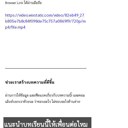
Browser Link ได้ผ่านมือถือ
https://video.wixstatic.com/video/82eb49_27
b805e7b8c84f098de75c757a0869f9/720p/m
p4/file.mp4
ช่วยเราสร้างบทความที่ดีขึ้น
ผ่านการให้ข้อมูล และฟีดแบคเกี่ยวกับบทความนี้! และคอม
เม้นท์บอกเราด้วยนะ ว่าชอบอะไร ไม่ชอบอะไรด้านล่าง!
แนะนำบทเรียนนี้ให้เพื่อนต่อไหม