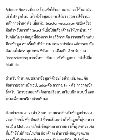
Selector คือส่วนที่เราสร้างเพื่อใช้บอกบอทว่าจะให้บอทวิ่ง
เข้าไปที่จุดไหน เพื่อดึงข้อมูลออกมาให้เรา วิธีการใช้งานมี
หลักการง่ายๆ คือ เมื่อเพิ่ม Selector webscraper จะมีเครื่อง
มือสำหรับการทำ Select ที่เมื่อใช้แล้ว เค้าจะให้เรานำเมาส์
ไปคลิกในจุดข้อมูลที่ต้องการ โดยวิธีการ คือ เราจะเลือกเก็บ
ทีละข้อมูล เช่นเริ่มต้นที่จำนวน view หน้าช่อง แต่การกด คือ
ต้องกดให้ครบทุก view ที่ต้องการ เมื่อคลิกเรียบร้อยกด 
Done selecting จากนั้นหากต้องการดึงข้อมูลหลายตัวให้ติ๊ก 
Multiple
สำหรับกำหนดประเภทข้อมูลที่ดึงจะมีอย่าง เช่น text คือ 
ข้อความจากหน้าเวป, table คือ ตาราง, link คือ การกดเข้า
ลิ้งค์ไป! ใครชอบอย่าลืมติดตามเรียนบทเรียนดีๆ แบบนี้ และ
ชวนเพื่อนมาเรียนด้วยกันนะ
ตัวอย่างของเราจะทำ 2 รอบ รอบแรกสำหรับข้อมูลจำนวน 
view, อีกครั้ง คือ ชื่อคลิป ซึ่งจะสังเกตว่าถ้าข้อมูลทั้งคู่ของเรา
จะเป็น Multiple หรือดึงข้อมูลหลายรายการทั้งคู่ สิ่งที่จะเกิด
ขึ้นถ้ายังไม่ทำอะไรเพิ่ม คือ เค้าจะทำการดึงข้อมูลชุดแรก 