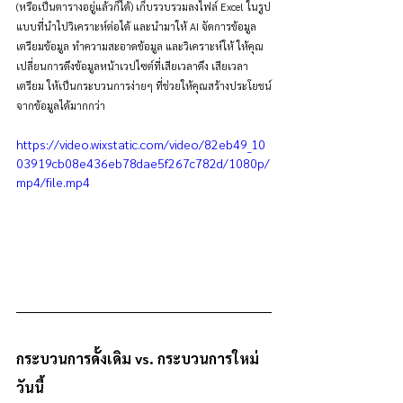
(หรือเป็นตารางอยู่แล้วก็ได้) เก็บรวบรวมลงไฟล์ Excel ในรูป
แบบที่นำไปวิเคราะห์ต่อได้ และนำมาให้ AI จัดการข้อมูล 
เตรียมข้อมูล ทำความสะอาดข้อมูล และวิเคราะห์ให้ ให้คุณ
เปลี่ยนการดึงข้อมูลหน้าเวปไซต์ที่เสียเวลาดึง เสียเวลา
เตรียม ให้เป็นกระบวนการง่ายๆ ที่ช่วยให้คุณสร้างประโยชน์
จากข้อมูลได้มากกว่า
https://video.wixstatic.com/video/82eb49_10
03919cb08e436eb78dae5f267c782d/1080p/
mp4/file.mp4
กระบวนการดั้งเดิม vs. กระบวนการใหม่
วันนี้