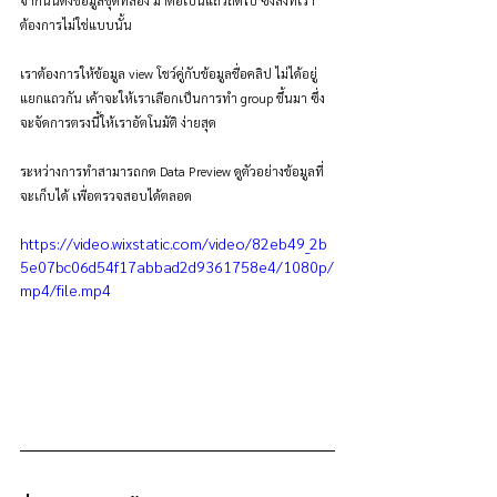
จากนั้นดึงข้อมูลชุดที่สอง มาต่อเป็นแถวถัดไป ซึ่งสิ่งที่เรา
ต้องการไม่ใช่แบบนั้น
เราต้องการให้ข้อมูล view โชว์คู่กับข้อมูลชื่อคลิป ไม่ได้อยู่
แยกแถวกัน เค้าจะให้เราเลือกเป็นการทำ group ขึ้นมา ซึ่ง
จะจัดการตรงนี้ให้เราอัตโนมัติ ง่ายสุด
ระหว่างการทำสามารถกด Data Preview ดูตัวอย่างข้อมูลที่
จะเก็บได้ เพื่อตรวจสอบได้ตลอด
https://video.wixstatic.com/video/82eb49_2b
5e07bc06d54f17abbad2d9361758e4/1080p/
mp4/file.mp4