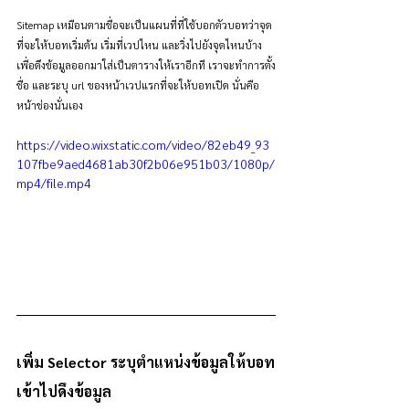
Sitemap เหมือนตามชื่อจะเป็นแผนที่ที่ใช้บอกตัวบอทว่าจุด
ที่จะให้บอทเริ่มต้น เริ่มที่เวปไหน และวิ่งไปยังจุดไหนบ้าง
เพื่อดึงข้อมูลออกมาใส่เป็นตารางให้เราอีกที เราจะทำการตั้ง
ชื่อ และระบุ url ของหน้าเวปแรกที่จะให้บอทเปิด นั่นคือ
หน้าช่องนั่นเอง
https://video.wixstatic.com/video/82eb49_93
107fbe9aed4681ab30f2b06e951b03/1080p/
mp4/file.mp4
เพิ่ม Selector ระบุตำแหน่งข้อมูลให้บอท
เข้าไปดึงข้อมูล