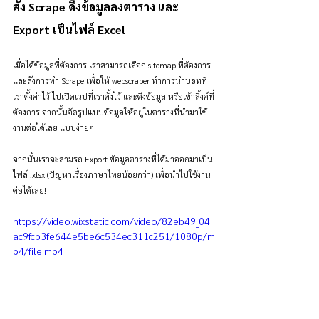
สั่ง Scrape ดึงข้อมูลลงตาราง และ 
Export เป็นไฟล์ Excel
เมื่อได้ข้อมูลที่ต้องการ เราสามารถเลือก sitemap ที่ต้องการ 
และสั่งการทำ Scrape เพื่อให้ webscraper ทำการนำบอทที่
เราตั้งค่าไว้ ไปเปิดเวปที่เราตั้งไว้ และดึงข้อมูล หรือเข้าลิ้งค์ที่
ต้องการ จากนั้นจัดรูปแบบข้อมูลให้อยู่ในตารางที่นำมาใช้
งานต่อได้เลย แบบง่ายๆ
จากนั้นเราจะสามรถ Export ข้อมูลตารางที่ได้มาออกมาเป็น
ไฟล์ .xlsx (ปัญหาเรื่องภาษาไทยน้อยกว่า) เพื่อนำไปใช้งาน
ต่อได้เลย!
https://video.wixstatic.com/video/82eb49_04
ac9fcb3fe644e5be6c534ec311c251/1080p/m
p4/file.mp4