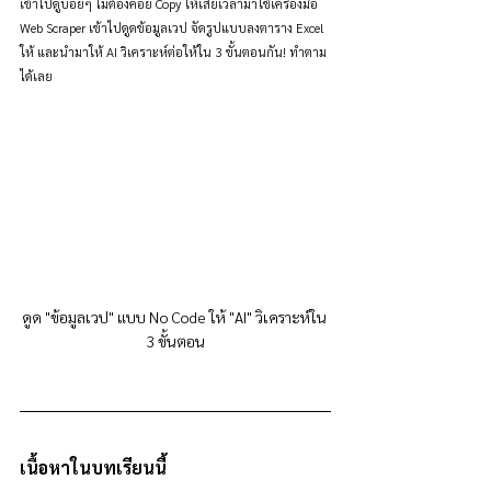
เข้าไปดูบ่อยๆ ไม่ต้องคอย Copy ให้เสียเวลามาใช้เครื่องมือ 
Web Scraper เข้าไปดูดข้อมูลเวป จัดรูปแบบลงตาราง Excel 
ให้ และนำมาให้ AI วิเคราะห์ต่อให้ใน 3 ขั้นตอนกัน! ทำตาม
ได้เลย
ดูด "ข้อมูลเวป" แบบ No Code ให้ "AI" วิเคราะห์ใน 
3 ขั้นตอน
เนื้อหาในบทเรียนนี้