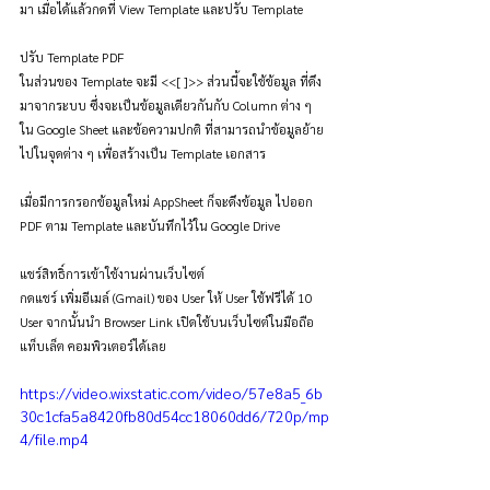
มา เมื่อได้แล้วกดที่ View Template และปรับ Template
ปรับ Template PDF
ในส่วนของ Template จะมี <<[ ]>> ส่วนนี้จะใช้ข้อมูล ที่ดึง
มาจากระบบ ซึ่งจะเป็นข้อมูลเดียวกันกับ Column ต่าง ๆ 
ใน Google Sheet และข้อความปกติ ที่สามารถนำข้อมูลย้าย
ไปในจุดต่าง ๆ เพื่อสร้างเป็น Template เอกสาร
เมื่อมีการกรอกข้อมูลใหม่ AppSheet ก็จะดึงข้อมูล ไปออก 
PDF ตาม Template และบันทึกไว้ใน Google Drive
แชร์สิทธิ์การเข้าใช้งานผ่านเว็บไซต์ 
กดแชร์ เพิ่มอีเมล์ (Gmail) ของ User ให้ User ใช้ฟรีได้ 10 
User จากนั้นนำ Browser Link เปิดใช้บนเว็บไซต์ในมือถือ 
แท็บเล็ต คอมพิวเตอร์ได้เลย
https://video.wixstatic.com/video/57e8a5_6b
30c1cfa5a8420fb80d54cc18060dd6/720p/mp
4/file.mp4