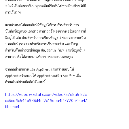
3 ไม่มีเว้นช่องคอลัมน์ ทุกคอลัมน์ชิดกันไปทางด้านซ้าย ไม่มี
การเว้นว่าง
และกำหนดให้คอมลัมน์มีข้อมูลให้ครบถ้วนสำหรับการ
บันทึกข้อมูลของเอกสาร สามารถอ้างอิงจากฟอร์มเอกสารที่
มีอยู่ได้ เช่น ช่องสำหรับการเขียนข้อมูล 1 ช่อง จะกลายเป็น 
1 คอลัมน์ (รวมช่องสำหรับการเซ็นลายเซ็น และอื่นๆ) 
สำหรับตัวอย่างจะมีข้อมูล ชื่อ, สถานะ, วันที่ และข้อมูลอื่นๆ 
สามารถเติมได้ตามความต้องการของระบบของคุณ
จากกดส่วนขยาย และ AppSheet และสร้างแอป ให้ 
AppSheet สร้างแอปให้ AppSheet จะสร้าง App ที่กดเพิ่ม
คำขอใหม่ผ่านมือถือได้แบบนี้
https://video.wixstatic.com/video/57e8a5_82c
cc6ec7fc544b986d4ef2c19dea4f4/720p/mp4/
file.mp4