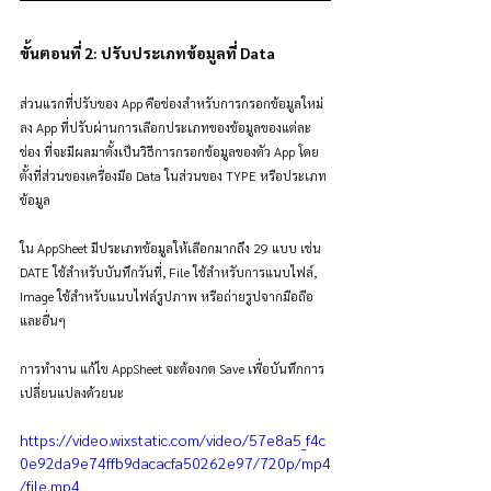
ขั้นตอนที่ 2: ปรับประเภทข้อมูลที่ Data 
ส่วนแรกที่ปรับของ App คือช่องสำหรับการกรอกข้อมูลใหม่
ลง App ที่ปรับผ่านการเลือกประเภทของข้อมูลของแต่ละ
ช่อง ที่จะมีผลมาตั้งเป็นวิธีการกรอกข้อมูลของตัว App โดย
ตั้งที่ส่วนของเครื่องมือ Data ในส่วนของ TYPE หรือประเภท
ข้อมูล
ใน AppSheet มีประเภทข้อมูลให้เลือกมากถึง 29 แบบ เช่น 
DATE ใช้สำหรับบันทึกวันที่, File ใช้สำหรับการแนบไฟล์, 
Image ใช้สำหรับแนบไฟล์รูปภาพ หรือถ่ายรูปจากมือถือ 
และอื่นๆ
การทำงาน แก้ไข AppSheet จะต้องกด Save เพื่อบันทึกการ
เปลี่ยนแปลงด้วยนะ
https://video.wixstatic.com/video/57e8a5_f4c
0e92da9e74ffb9dacacfa50262e97/720p/mp4
/file.mp4