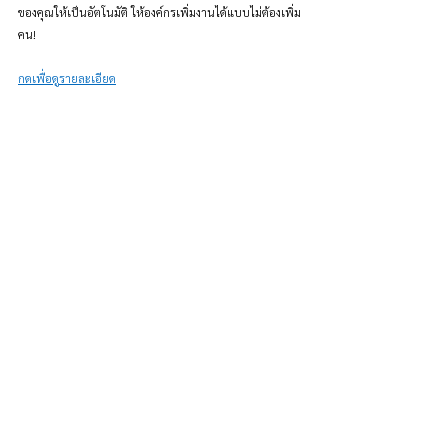
ของคุณให้เป็นอัตโนมัติ ให้องค์กรเพิ่มงานได้แบบไม่ต้องเพิ่ม
คน!
กดเพื่อดูรายละเอียด
ช่วยเราสร้างบทความที่ดีขึ้น
ผ่านการให้ข้อมูล และฟีดแบคเกี่ยวกับบทความนี้! และคอม
เม้นท์บอกเราด้วยนะ ว่าชอบอะไร ไม่ชอบอะไรด้านล่าง!
แนะนำบทเรียนนี้ให้เพื่อนต่อ
ไหม?
5 - แนะนำต่อแล้ว!
4 - คิดถึงเพื่อนที่ได้ใช้ก่อน ส่งให้แน่ๆ