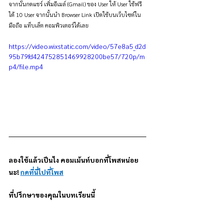
จากนั้นกดแชร์ เพิ่มอีเมล์ (Gmail) ของ User ให้ User ใช้ฟรี
ได้ 10 User จากนั้นนำ Browser Link เปิดใช้บนเว็บไซต์ใน
มือถือ แท็บเล็ต คอมพิวเตอร์ได้เลย
https://video.wixstatic.com/video/57e8a5_d2d
95b79fd424752851469928200be57/720p/m
p4/file.mp4
ลองใช้แล้วเป็นไง คอมเม้นท์บอกที่โพสหน่อย
นะ! 
กดที่นี่ไปที่โพส
ที่ปรึกษาของคุณในบทเรียนนี้