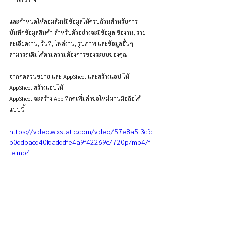
และกำหนดให้คอมลัมน์มีข้อมูลให้ครบถ้วนสำหรับการ
บันทึกข้อมูลสินค้า สำหรับตัวอย่างจะมีข้อมูล ชื่องาน, ราย
ละเอียดงาน, วันที่, ไฟล์งาน, รูปภาพ และข้อมูลอื่นๆ 
สามารถเติมได้ตามความต้องการของระบบของคุณ
จากกดส่วนขยาย และ AppSheet และสร้างแอป ให้ 
AppSheet สร้างแอปให้
AppSheet จะสร้าง App ที่กดเพิ่มคำขอใหม่ผ่านมือถือได้
แบบนี้
https://video.wixstatic.com/video/57e8a5_3cfc
b0ddbacd40fdadddfe4a9f42269c/720p/mp4/fi
le.mp4