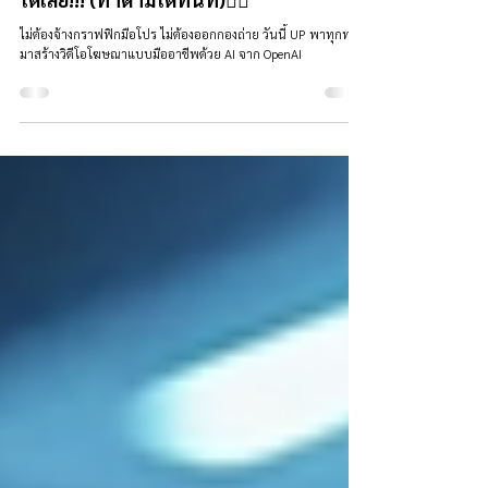
สร้างวิดีโอโฆษณาสินค้าแบบมือโปร!!! แค่
ใช้ ChatGPT+Sora พร้อมโหลดไปใช้งาน
ได้เลย!!! (ทำตามได้ทันที)👇🏻
ไม่ต้องจ้างกราฟฟิกมือโปร ไม่ต้องออกกองถ่าย วันนี้ UP พาทุกท่าน
มาสร้างวิดีโอโฆษณาแบบมืออาชีพด้วย AI จาก OpenAI