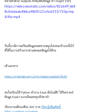
หลายตัวด้วย Subplots ที่ใช้แสดงข้อมูล หา Insight ง่ายๆ
https://video.wixstatic.com/video/82eb49_dd4
8c0cbdaab48dca98cf0122e5cd333/720p/mp
4/file.mp4
วันนี้เรามีการเตรียมข้อมูลยอดขายสมุนไพรของร้านหนึ่งไว้ 
ที่ใช้ในการสร้างกราฟ แสดงผลข้อมูลไว้ด้วย
เข้าเอกสาร
https://mybinder.org/v2/gh/xippar/subplot/HEAD
สนใจเรียนใช้ Python ทำงาน Excel อัตโนมัติ? ใช้วิเคราะห์
ข้อมูล Excel? แบบอัพเดททุกสัปดาห์?
เรียนรายเดือนเพียง 200 บาท 
เรียนรู้เพิ่มเติมที่ 
https://upython.co/p-excel