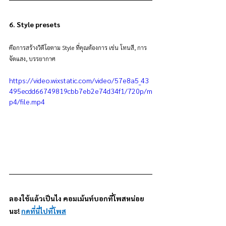
6. Style presets
คือการสร้างวิดีโอตาม Style ที่คุณต้องการ เช่น โทนสี, การ
จัดแสง, บรรยากาศ
https://video.wixstatic.com/video/57e8a5_43
495ecdd66749819cbb7eb2e74d34f1/720p/m
p4/file.mp4
ลองใช้แล้วเป็นไง คอมเม้นท์บอกที่โพสหน่อย
นะ! 
กดที่นี่ไปที่โพส