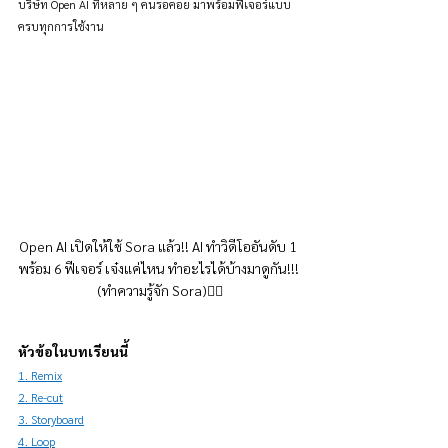
บริษัท Open AI ที่หลาย ๆ คนรอคอย มาพร้อมฟีเจอร์แบบ
ครบทุกการใช้งาน
Open AI เปิดให้ใช้ Sora แล้ว!! AI ทำวิดีโออันดับ 1 
พร้อม 6 ฟีเจอร์ เจ๋งแค่ไหน ทำอะไรได้บ้างมาดูกัน!!! 
(ทำความรู้จัก Sora)👇🏻
หัวข้อในบทเรียนนี้
1. Remix
2. Re-cut
3. Storyboard
4. Loop