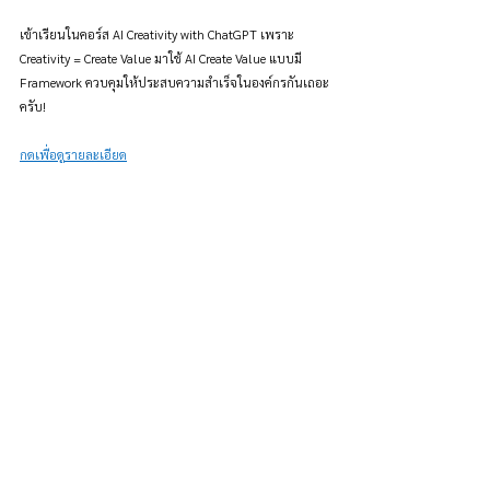
เข้าเรียนในคอร์ส AI Creativity with ChatGPT เพราะ 
Creativity = Create Value มาใช้ AI Create Value แบบมี 
Framework ควบคุมให้ประสบความสำเร็จในองค์กรกันเถอะ
ครับ!
กดเพื่อดูรายละเอียด
ช่วยเราสร้างบทความที่ดีขึ้น
ผ่านการให้ข้อมูล และฟีดแบคเกี่ยวกับบทความนี้! และคอม
เม้นท์บอกเราด้วยนะ ว่าชอบอะไร ไม่ชอบอะไรด้านล่าง!
แนะนำบทเรียนนี้ให้เพื่อนต่อ
ไหม?
5 - แนะนำต่อแล้ว!