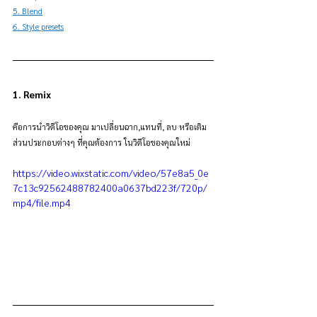
5. Blend
6. Style presets
1. Remix
คือการนำวิดีโอของคุณ มาเปลี่ยนฉาก,แทนที่, ลบ หรือเติม
ส่วนประกอบต่างๆ ที่คุณต้องการ ในวิดีโอของคุณใหม่
https://video.wixstatic.com/video/57e8a5_0e
7c13c92562488782400a0637bd223f/720p/
mp4/file.mp4