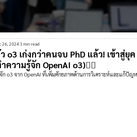
c 26, 2024
1 min read
ว o3 เก่งกว่าคนจบ PhD แล้ว! เข้าสู่ยุค 
ทำความรู้จัก OpenAI o3)👇🏻
ู้จัก o3 จาก OpenAI ที่เพิ่มศักยภาพด้านการวิเคราะห์และแก้ปัญห