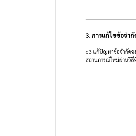
3. การแก้ไขข้อจำกั
o3 แก้ปัญหาข้อจำกัดข
สถานการณ์ใหม่ผ่านวิธี