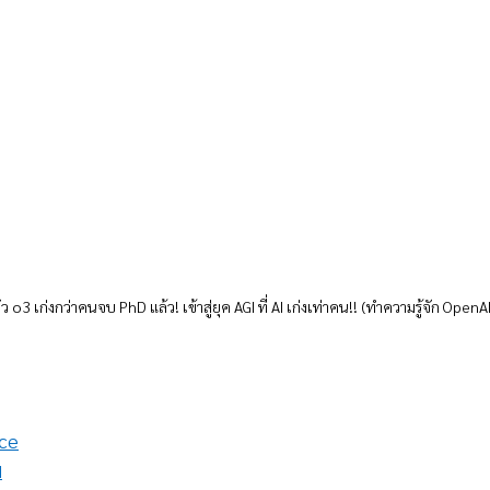
ว o3 เก่งกว่าคนจบ PhD แล้ว! เข้าสู่ยุค AGI ที่ AI เก่งเท่าคน!! (ทำความรู้จัก OpenAI
nce
ม