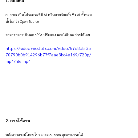
1. ollama
ollama เป็นโปรแกรมที่มี AI ฟรีหลายร้อยตัว ซึ่ง AI ทั้งหมด
นี้เรียกว่า Open Source
สามารถดาวน์โหลด นำไปปรับแต่ง และใช้ในองก์กรได้เลย 
https://video.wixstatic.com/video/57e8a5_35
70790b0b914296b77f7aae3bc4a169/720p/
mp4/file.mp4
2. การใช้งาน
หลังจากดาวน์โหลดโปรแกรม ollama คุณสามารถใช้