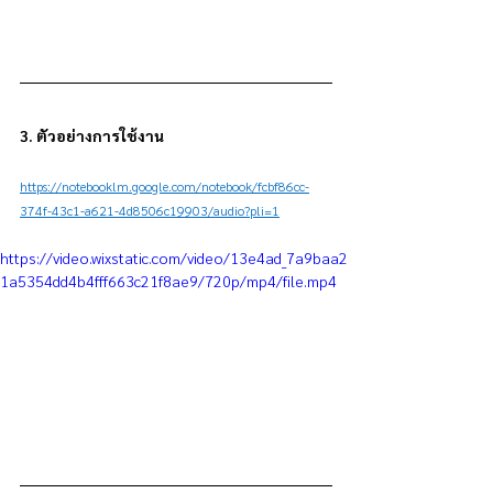
3. ตัวอย่างการใช้งาน
https://notebooklm.google.com/notebook/fcbf86cc-
374f-43c1-a621-4d8506c19903/audio?pli=1
https://video.wixstatic.com/video/13e4ad_7a9baa2
1a5354dd4b4fff663c21f8ae9/720p/mp4/file.mp4