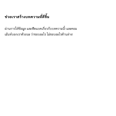
ช่วยเราสร้างบทความที่ดีขึ้น
ผ่านการให้ข้อมูล และฟีดแบคเกี่ยวกับบทความนี้! และคอม
เม้นท์บอกเราด้วยนะ ว่าชอบอะไร ไม่ชอบอะไรด้านล่าง!
แนะนำบทเรียนนี้ให้เพื่อนต่อ
ไหม?
5 - แนะนำต่อแล้ว!
4 - คิดถึงเพื่อนที่ได้ใช้ก่อน ส่งให้แน่ๆ
3 - ถ้ามีโอกาส ส่งให้แน่ๆ
2 - ยังไม่แน่ใจ
See All Options