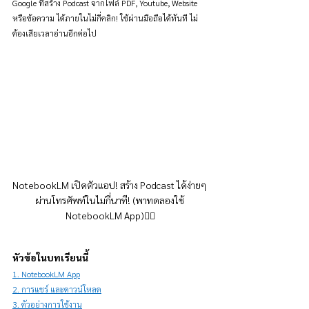
Google ที่สร้าง Podcast จากไฟล์ PDF, Youtube, Website 
หรือข้อความ ได้ภายในไม่กี่คลิก! ใช้ผ่านมือถือได้ทันที ไม่
ต้องเสียเวลาอ่านอีกต่อไป
NotebookLM เปิดตัวแอป! สร้าง Podcast ได้ง่ายๆ 
ผ่านโทรศัพท์ในไม่กี่นาที! (พาทดลองใช้ 
NotebookLM App)👇🏻
หัวข้อในบทเรียนนี้
1. NotebookLM App
2. การแชร์ และดาวน์โหลด
3. ตัวอย่างการใช้งาน