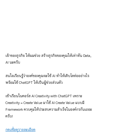
เจ้าของธุรกิจ ให้ผมช่วย สร้างธุรกิจของคุณให้เท่าทัน Data, 
AI นะครับ
สนใจเรียนรู้ว่าองค์ของคุณจะใช้ AI ทำให้เติบโตต่ออย่างไร 
พร้อมใช้ ChatGPT ให้เป็นผู้ช่วยส่วนตัว
เข้าเรียนในคอร์ส AI Creativity with ChatGPT เพราะ 
Creativity = Create Value มาใช้ AI Create Value แบบมี 
Framework ควบคุมให้ประสบความสำเร็จในองค์กรกันเถอะ
ครับ!
กดเพื่อดูรายละเอียด