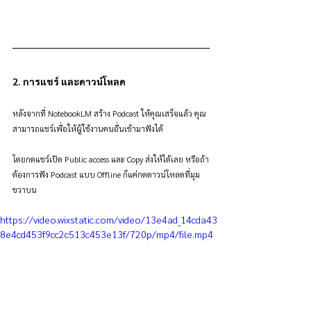
2. การแชร์ และดาวน์โหลด
หลังจากที่ NotebookLM สร้าง Podcast ให้คุณเสร็จแล้ว คุณ
สามารถแชร์เพื่อให้ผู้ใช้งานคนอื่นเข้ามาฟังได้
โดยกดแชร์เปิด Public access และ Copy ส่งให้ได้เลย หรือถ้า
ต้องการฟัง Podcast แบบ Offline ก็แค่กดดาวน์โหลดที่มุม
ขวาบน
https://video.wixstatic.com/video/13e4ad_14cda43
8e4cd453f9cc2c513c453e13f/720p/mp4/file.mp4