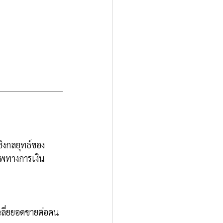
ชิงกลยุทธ์ของ
าพทางการเงิน
ฉลี่ยยอดขายต่อคน