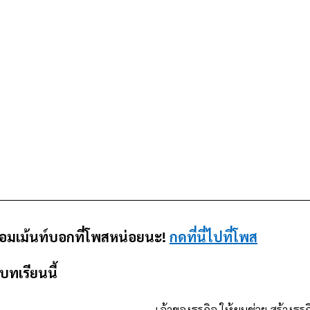
คอมเม้นท์บอกที่โพสหน่อยนะ! 
กดที่นี่ไปที่โพส
ทเรียนนี้
เจ้าของธุรกิจ ให้ผมช่วย สร้างธุร