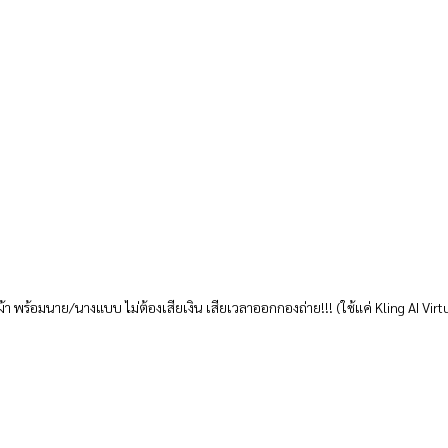
้อผ้า พร้อมนาย/นางแบบ ไม่ต้องเสียเงิน เสียเวลาออกกองถ่าย!!! (ใช้แค่ Kling AI Virt