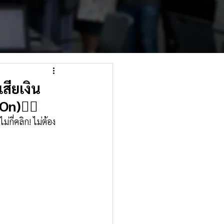
สียเงิน
On)👇🏻
กี่คลิก! ไม่ต้อง