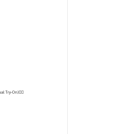
ual Try-On)👇🏻