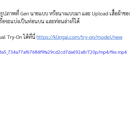
อกรูปภาพที่ Gen นายแบบ หรือนางแบบมา และ Upload เสื้อผ้าของ
หรือจะแบ่งเป็นท่อนบน และท่อนล่างก็ได้
l Try-On ได้ที่นี่ 
https://klingai.com/try-on/model/new
57e8a5_734a77af67684f9fa29cd2cd7da692a8/720p/mp4/file.mp4