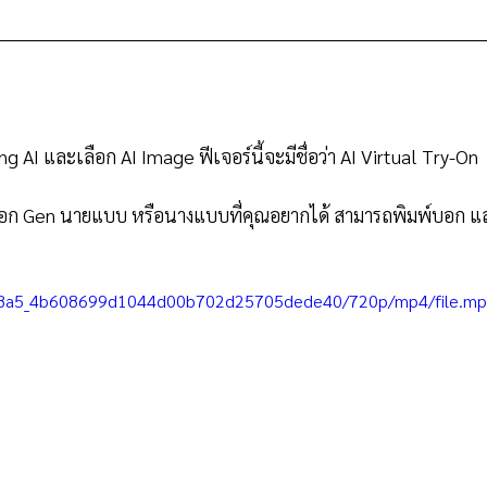
ing AI และเลือก AI Image ฟีเจอร์นี้จะมีชื่อว่า AI Virtual Try-On
ือก Gen นายแบบ หรือนางแบบที่คุณอยากได้ สามารถพิมพ์บอก และ
/57e8a5_4b608699d1044d00b702d25705dede40/720p/mp4/file.m