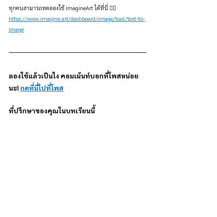
ทุกคนสามารถทดลองใช้ ImagineArt ได้ที่นี่ 👉🏻 
https://www.imagine.art/dashboard/image/tool/text-to-
image
ลองใช้แล้วเป็นไง คอมเม้นท์บอกที่โพสหน่อย
นะ! 
กดที่นี่ไปที่โพส
ที่ปรึกษาของคุณในบทเรียนนี้