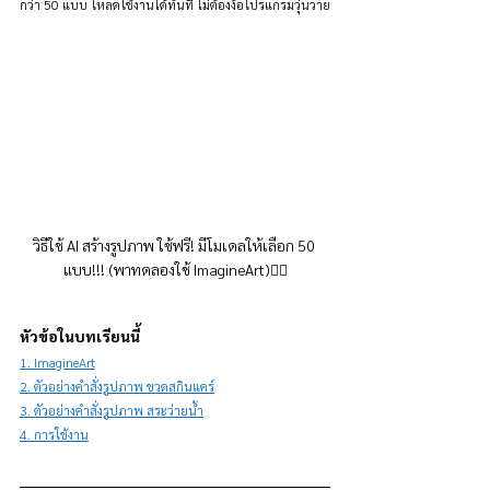
กว่า 50 แบบ โหลดใช้งานได้ทันที ไม่ต้องง้อโปรแกรมวุ่นวาย
วิธีใช้ AI สร้างรูปภาพ ใช้ฟรี! มีโมเดลให้เลือก 50 
แบบ!!! (พาทดลองใช้ ImagineArt)👇🏻
หัวข้อในบทเรียนนี้
1. ImagineArt
2. ตัวอย่างคำสั่งรูปภาพ ขวดสกินแคร์
3. ตัวอย่างคำสั่งรูปภาพ สระว่ายน้ำ
4. การใช้งาน