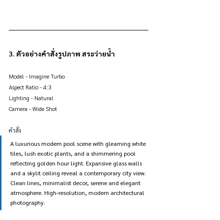
3. ตัวอย่างคำสั่งรูปภาพ สระว่ายน้ำ
Model - Imagine Turbo
Aspect Ratio - 4:3
Lighting - Natural
Camera - Wide Shot
คำสั่ง
A luxurious modern pool scene with gleaming white 
tiles, lush exotic plants, and a shimmering pool 
reflecting golden hour light. Expansive glass walls 
and a skylit ceiling reveal a contemporary city view. 
Clean lines, minimalist decor, serene and elegant 
atmosphere. High-resolution, modern architectural 
photography.