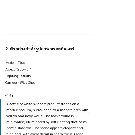
2. ตัวอย่างคำสั่งรูปภาพ ขวดสกินแคร์
Model - Flux
Aspect Ratio - 3:4
Lighting - Studio
Camera - Wide Shot
คำสั่ง
A bottle of white skincare product stands on a 
marble podium, surrounded by a modern arch with 
yellow and navy walls. The background is 
minimalist, illuminated by soft lighting that casts 
gentle shadows. The scene appears elegant and 
high-end, with every detail in sharp focus. Clean 