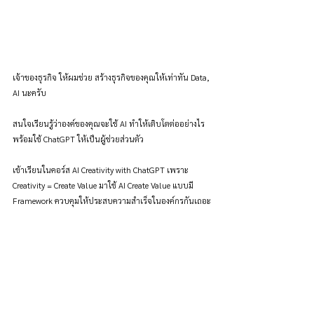
เจ้าของธุรกิจ ให้ผมช่วย สร้างธุรกิจของคุณให้เท่าทัน Data, 
AI นะครับ
สนใจเรียนรู้ว่าองค์ของคุณจะใช้ AI ทำให้เติบโตต่ออย่างไร 
พร้อมใช้ ChatGPT ให้เป็นผู้ช่วยส่วนตัว
เข้าเรียนในคอร์ส AI Creativity with ChatGPT เพราะ 
Creativity = Create Value มาใช้ AI Create Value แบบมี 
Framework ควบคุมให้ประสบความสำเร็จในองค์กรกันเถอะ
ครับ!
กดเพื่อดูรายละเอียด
ช่วยเราสร้างบทความที่ดีขึ้น