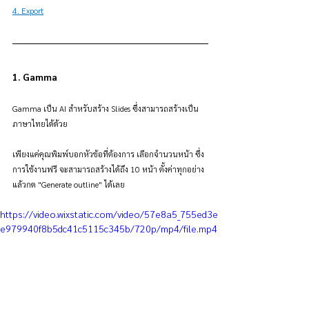
4. Export
1. Gamma
Gamma เป็น AI สำหรับสร้าง Slides ซึ่งสามารถสร้างเป็น
ภาษาไทยได้ด้วย
เพียงแค่คุณพิมพ์บอกหัวข้อที่ต้องการ เลือกจำนวนหน้า ซึ่ง
การใช้งานฟรี จะสามารถสร้างได้ถึง 10 หน้า ตั้งค่าทุกอย่าง 
แล้วกด "Generate outline" ได้เลย
https://video.wixstatic.com/video/57e8a5_755ed3e
e979940f8b5dc41c5115c345b/720p/mp4/file.mp4