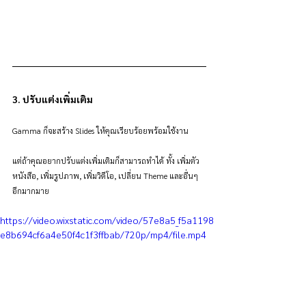
3. ปรับแต่งเพิ่มเติม
Gamma ก็จะสร้าง Slides ให้คุณเรียบร้อยพร้อมใช้งาน
แต่ถ้าคุณอยากปรับแต่งเพิ่มเติมก็สามารถทำได้ ทั้ง เพิ่มตัว
หนังสือ, เพิ่มรูปภาพ, เพิ่มวิดีโอ, เปลี่ยน Theme และอื่นๆ
อีกมากมาย
https://video.wixstatic.com/video/57e8a5_f5a1198
e8b694cf6a4e50f4c1f3ffbab/720p/mp4/file.mp4