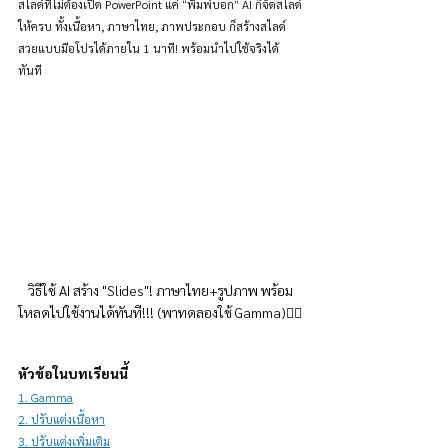
สไลด์ที่ไม่ต้องเปิด PowerPoint แค่ “พิมพ์บอก” AI ก็จัดสไลด์
ให้ครบ ทั้งเนื้อหา, ภาษาไทย, ภาพประกอบ ก็สร้างสไลด์
สวยแบบมือโปรได้ภายใน 1 นาที! พร้อมนำไปใช้จริงได้
ทันที
วิธีใช้ AI สร้าง "Slides"! ภาษาไทย+รูปภาพ พร้อม
โหลดไปใช้งานได้ทันที!!! (พาทดลองใช้ Gamma)👇🏻
หัวข้อในบทเรียนนี้
1. Gamma
2. ปรับแต่งเนื้อหา
3. ปรับแต่งเพิ่มเติม