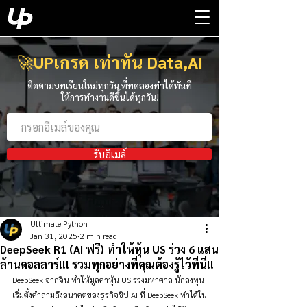
🚀
UPเกรด เท่าทัน Data,AI
ติดตามบทเรียนใหม่ทุกวัน ที่ทดลองทำได้ทันที
ให้การทำงานดีขึ้นได้ทุกวัน!
รับอีเมล์
Ultimate Python
Jan 31, 2025
2 min read
DeepSeek R1 (AI ฟรี) ทำให้หุ้น US ร่วง 6 แสน
ล้านดอลลาร์!!! รวมทุกอย่างที่คุณต้องรู้ไว้ที่นี่!!
DeepSeek จากจีน ทำให้มูลค่าหุ้น US ร่วงมหาศาล นักลงทุน
เริ่มตั้งคำถามถึงอนาคตของธุรกิจชิป AI ที่ DeepSeek ทำได้ใน