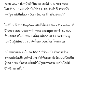
Yann LeCun หัวหน้านักวิทยาศาสตร์ด้าน AI ของ Meta 
โพสต์บน Threads ว่า "ไม่ใช่ว่า AI ของจีนกำลังแซงหน้า
สหรัฐฯ แต่เป็นโมเดล Open Source ที่กำลังแซงหน้า"
ไม่กี่วันหลังจาก DeepSeek เปิดตัวโมเดล Mark Zuckerberg ซี
อีโอของ Meta ประกาศว่า Meta จะลงทุนมากกว่า 60,000 
ล้านดอลลาร์ในปี 2025 เพื่อมุ่งพัฒนา AI ซึ่ง Zuckerberg 
เองเป็นผู้สนับสนุนแนวคิดโอเพ่นซอร์สมาโดยตลอด
"เป้าหมายของผมในอีก 10-15 ปีข้างหน้า คือการสร้าง
แพลตฟอร์มเปิดยุคใหม่ และทำให้แพลตฟอร์มแบบเปิดเป็น
ผู้ชนะ" "ผมเชื่อว่าสิ่งนี้จะทำให้อุตสาหกรรมเทคโนโลยีมี
ชีวิตชีวามากขึ้น"