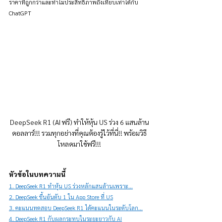
ราคาที่ถูกกว่าและทำไมประสิทธิภาพถึงเทียบเท่าได้กับ 
ChatGPT
DeepSeek R1 (AI ฟรี) ทำให้หุ้น US ร่วง 6 แสนล้าน
ดอลลาร์!!! รวมทุกอย่างที่คุณต้องรู้ไว้ที่นี่!! พร้อมวิธี
โหลดมาใช้ฟรี!!!
หัวข้อในบทความนี้
1. DeepSeek R1 ทำหุ้น US ร่วงหลักแสนล้านเพราะ...
2. DeepSeek ขึ้นอันดับ 1 ใน App Store ที่ US
3. คะแนนทดสอบ DeepSeek R1 ได้คะแนนในระดับโลก...
4. DeepSeek R1 กับผลกระทบในระยะยาวกับ AI