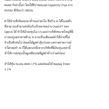
ดอลลาร์เท่านั้น!!! โดยใช้ชิป Reduced-Capability Chips จาก 
NVIDIA ที่เรียกว่า H800s
ค่าใช้จ่ายที่เปิดออกมาต่ำจนน่าตกใจ ที่สร้าง AI ได้ในระดับ
ที่สามารถเข้ามาแข่งขันกับเจ้าตลาดอย่าง ChatGPT ของ 
OpenAI ได้ ทำให้นักลงทุนใน US มองว่าบริษัทขนาดใหญ่ที่มี
การลงทุนมหาศาลด้าน AI อาจเป็นเพียงแค่ค่าใช้จ่ายที่ไม่
จำเป็นอีกต่อไป ส่งผลให้มูลค่าหุ้นร่วงลง (เพราะคาดการณ์
ว่าใครจะทำ AI ก็ได้นอกเหนือจากบริษัทที่มีเงินทุนเหล่านี้ 
ทำให้การลงทุนนั้นดูเหมือนจะมีมูลค่าต่ำกว่าแต่ก่อน)
ทำให้หุ้น Nvidia ลดลง 17% และส่งผลให้ Nasdaq ร่วงลง 
3.1%