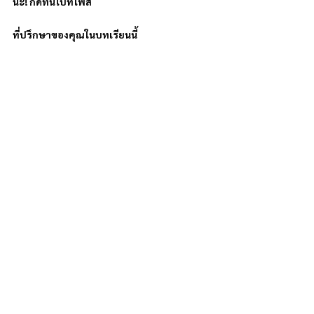
นะ! กดที่นี่ไปที่โพส
ที่ปรึกษาของคุณในบทเรียนนี้
เจ้าของธุรกิจ ให้ผมช่วย สร้างธุรกิจของคุณให้เท่าทัน Data, 
AI นะครับ
สนใจเรียนรู้ว่าองค์ของคุณจะใช้ AI ทำให้เติบโตต่ออย่างไร 