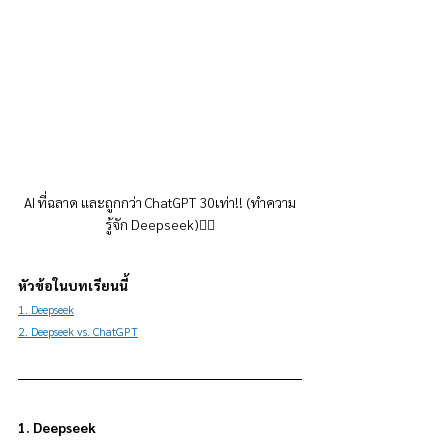
AI ที่ฉลาด และถูกกว่า ChatGPT 30เท่า!! (ทำความ
รู้จัก Deepseek)👇🏻
หัวข้อในบทเรียนนี้
1. Deepseek
2. Deepseek vs. ChatGPT
1. Deepseek