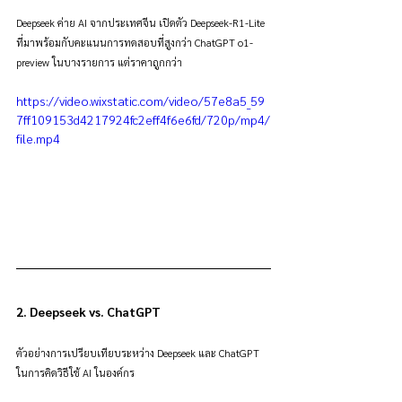
Deepseek ค่าย AI จากประเทศจีน เปิดตัว Deepseek-R1-Lite 
ที่มาพร้อมกับคะแนนการทดสอบที่สูงกว่า ChatGPT o1-
preview ในบางรายการ แต่ราคาถูกกว่า
https://video.wixstatic.com/video/57e8a5_59
7ff109153d4217924fc2eff4f6e6fd/720p/mp4/
file.mp4
2. Deepseek vs. ChatGPT
ตัวอย่างการเปรียบเทียบระหว่าง Deepseek และ ChatGPT 
ในการคิดวิธีใช้ AI ในองค์กร