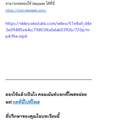
สามารถทดลองใช้ Deepseek ได้ที่นี่ 
https://chat.deepseek.com/
https://video.wixstatic.com/video/57e8a5_d4e
3e09485e64cc79d01f6a5dab0392b/720p/m
p4/file.mp4
ลองใช้แล้วเป็นไง คอมเม้นท์บอกที่โพสหน่อย
นะ! 
กดที่นี่ไปที่โพส
ที่ปรึกษาของคุณในบทเรียนนี้