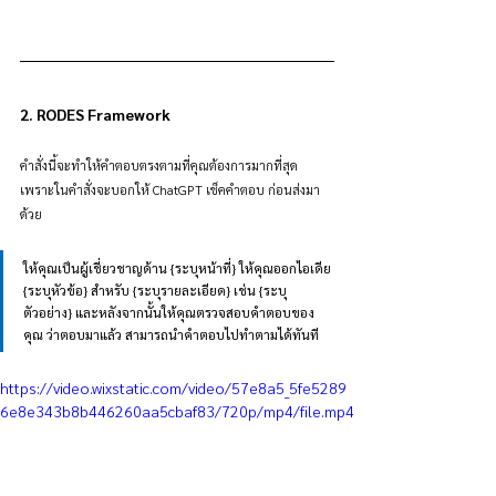
2. RODES Framework
คำสั่งนี้จะทำให้คำตอบตรงตามที่คุณต้องการมากที่สุด 
เพราะในคำสั่งจะบอกให้ ChatGPT เช็คคำตอบ ก่อนส่งมา
ด้วย
ให้คุณเป็นผู้เชี่ยวชาญด้าน {ระบุหน้าที่} ให้คุณออกไอเดีย 
{ระบุหัวข้อ} สำหรับ {ระบุรายละเอียด} เช่น {ระบุ
ตัวอย่าง} และหลังจากนั้นให้คุณตรวจสอบคำตอบของ
คุณ ว่าตอบมาแล้ว สามารถนำคำตอบไปทำตามได้ทันที
https://video.wixstatic.com/video/57e8a5_5fe5289
6e8e343b8b446260aa5cbaf83/720p/mp4/file.mp4