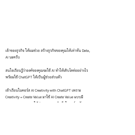
เจ้าของธุรกิจ ให้ผมช่วย สร้างธุรกิจของคุณให้เท่าทัน Data, 
AI นะครับ
สนใจเรียนรู้ว่าองค์ของคุณจะใช้ AI ทำให้เติบโตต่ออย่างไร 
พร้อมใช้ ChatGPT ให้เป็นผู้ช่วยส่วนตัว
เข้าเรียนในคอร์ส AI Creativity with ChatGPT เพราะ 
Creativity = Create Value มาใช้ AI Create Value แบบมี 
Framework ควบคุมให้ประสบความสำเร็จในองค์กรกันเถอะ
ครับ!
กดเพื่อดูรายละเอียด