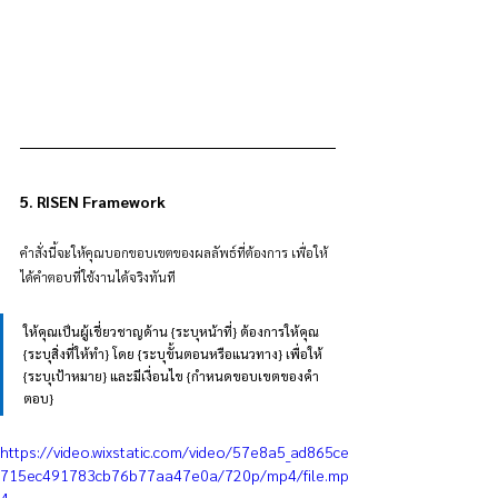
5. RISEN Framework
คำสั่งนี้จะให้คุณบอกขอบเขตของผลลัพธ์ที่ต้องการ เพื่อให้
ได้คำตอบที่ใช้งานได้จริงทันที
ให้คุณเป็นผู้เชี่ยวชาญด้าน {ระบุหน้าที่} ต้องการให้คุณ 
{ระบุสิ่งที่ให้ทำ} โดย {ระบุขั้นตอนหรือแนวทาง} เพื่อให้ 
{ระบุเป้าหมาย} และมีเงื่อนไข {กำหนดขอบเขตของคำ
ตอบ}
https://video.wixstatic.com/video/57e8a5_ad865ce
715ec491783cb76b77aa47e0a/720p/mp4/file.mp
4