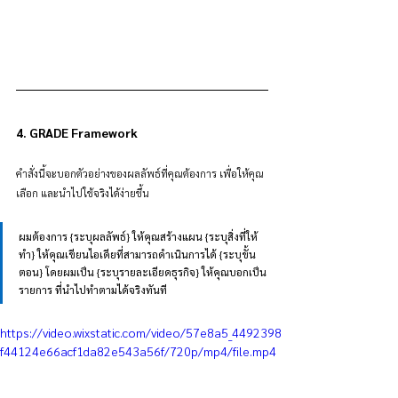
4. GRADE Framework
คำสั่งนี้จะบอกตัวอย่างของผลลัพธ์ที่คุณต้องการ เพื่อให้คุณ
เลือก และนำไปใช้จริงได้ง่ายขึ้น
ผมต้องการ {ระบุผลลัพธ์} ให้คุณสร้างแผน {ระบุสิ่งที่ให้
ทำ} ให้คุณเขียนไอเดียที่สามารถดำเนินการได้ {ระบุขั้น
ตอน} โดยผมเป็น {ระบุรายละเอียดธุรกิจ} ให้คุณบอกเป็น
รายการ ที่นำไปทำตามได้จริงทันที
https://video.wixstatic.com/video/57e8a5_4492398
f44124e66acf1da82e543a56f/720p/mp4/file.mp4