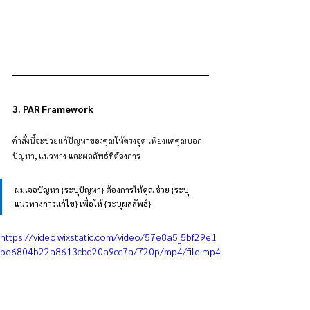
3. PAR Framework
คำสั่งนี้จะช่วยแก้ปัญหาของคุณให้ตรงจุด เพียงแค่คุณบอก
ปัญหา, แนวทาง และผลลัพธ์ที่ต้องการ
ผมเจอปัญหา {ระบุปัญหา} ต้องการให้คุณช่วย {ระบุ
แนวทางการแก้ไข} เพื่อให้ {ระบุผลลัพธ์}
https://video.wixstatic.com/video/57e8a5_5bf29e1
be6804b22a8613cbd20a9cc7a/720p/mp4/file.mp4