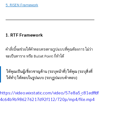
5. RISEN Framework
1. RTF Framework
คำสั่งนี้จะช่วยให้คำตอบตรงตามรูปแบบที่คุณต้องการ ไม่ว่า
จะเป็นตาราง หรือ Bullet Point ก็ทำได้
ให้คุณเป็นผู้เชี่ยวชาญด้าน {ระบุหน้าที่} ให้คุณ {ระบุสิ่งที่
ให้ทำ} ให้ตอบในรูปแบบ {ระบุรูปแบบคำตอบ}
https://video.wixstatic.com/video/57e8a5_c81edffdf
4c64b9b986276217d92f112/720p/mp4/file.mp4