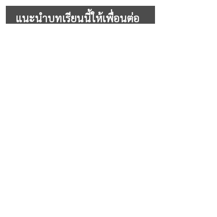
แนะนำบทเรียนนี้ให้เพื่อนต่อ
ไหม?
5 - แนะนำต่อแล้ว!
4 - คิดถึงเพื่อนที่ได้ใช้ก่อน ส่งให้แน่ๆ
3 - ถ้ามีโอกาส ส่งให้แน่ๆ
2 - ยังไม่แน่ใจ
See All Options