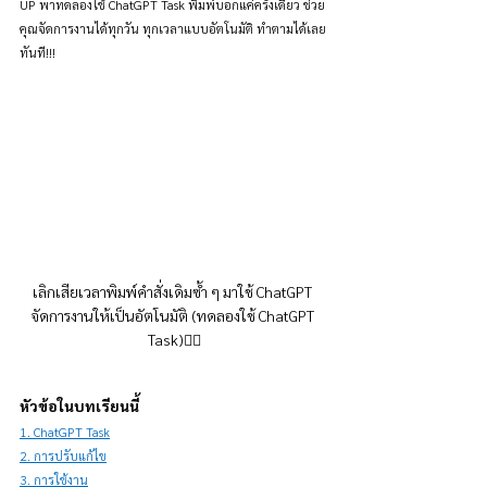
UP พาทดลองใช้ ChatGPT Task พิมพ์บอกแค่ครั้งเดียว ช่วย
คุณจัดการงานได้ทุกวัน ทุกเวลาแบบอัตโนมัติ ทำตามได้เลย
ทันที!!!
เลิกเสียเวลาพิมพ์คำสั่งเดิมซ้ำ ๆ มาใช้ ChatGPT 
จัดการงานให้เป็นอัตโนมัติ (ทดลองใช้ ChatGPT 
Task)👇🏻
หัวข้อในบทเรียนนี้
1. ChatGPT Task
2. การปรับแก้ไข
3. การใช้งาน