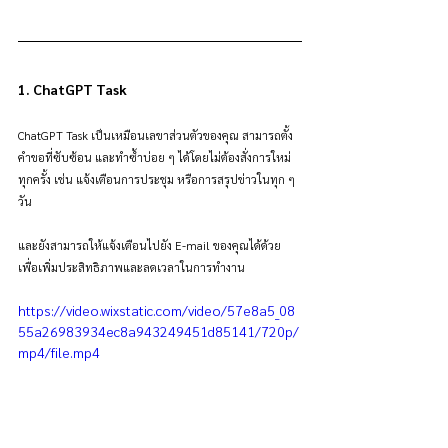
1. ChatGPT Task
ChatGPT Task เป็นเหมือนเลขาส่วนตัวของคุณ สามารถตั้ง
คำขอที่ซับซ้อน และทำซ้ำบ่อย ๆ ได้โดยไม่ต้องสั่งการใหม่
ทุกครั้ง เช่น แจ้งเตือนการประชุม หรือการสรุปข่าวในทุก ๆ 
วัน 
และยังสามารถให้แจ้งเตือนไปยัง E-mail ของคุณได้ด้วย 
เพื่อเพิ่มประสิทธิภาพและลดเวลาในการทำงาน
https://video.wixstatic.com/video/57e8a5_08
55a26983934ec8a943249451d85141/720p/
mp4/file.mp4