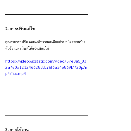
2. การปรับแก้ไข
คุณสามารถปรับ และแก้ไขรายละเอียดต่าง ๆ ไม่ว่าจะเป็น 
หัวข้อ เวลา วันที่ให้แจ้งเตือนได้
https://video.wixstatic.com/video/57e8a5_83
2a7e0a1212466283dc76f6a34e869f/720p/m
p4/file.mp4
3. การใช้งาน