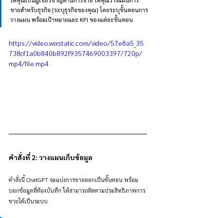
ขายสำหรับธุรกิจ {ระบุธุรกิจของคุณ} โดยระบุขั้นตอนการ
วางแผน พร้อมเป้าหมายและ KPI ของแต่ละขั้นตอน
https://video.wixstatic.com/video/57e8a5_35
738cf1a0b840b892f9357469003397/720p/
mp4/file.mp4
คำสั่งที่ 2: วางแผนเก็บข้อมูล
คำสั่งนี้ ChatGPT จะแบ่งการขายออกเป็นขั้นตอน พร้อม
บอกข้อมูลที่ต้องบันทึก ให้สามารถติดตามประสิทธิภาพการ
ขายได้เป็นระบบ