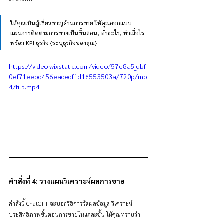
ให้คุณเป็นผู้เชี่ยวชาญด้านการขาย ให้คุณออกแบบ
แผนการติดตามการขายเป็นขั้นตอน, ทำอะไร, ทำเมื่อไร 
พร้อม KPI ธุรกิจ {ระบุธุรกิจของคุณ}
https://video.wixstatic.com/video/57e8a5_dbf
0ef71eebd456eadedf1d16553503a/720p/mp
4/file.mp4
คำสั่งที่ 4: วางแผนวิเคราะห์ผลการขาย
คำสั่งนี้ ChatGPT จะบอกวิธีการวัดผลข้อมูล วิเคราะห์
ประสิทธิภาพขั้นตอนการขายในแต่ละขั้น ให้คุณทราบว่า