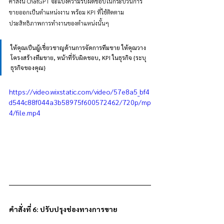
คำสั่งนี้ ChatGPT จะแบ่งความรับผิดชอบในกระบวนการ
ขายออกเป็นตำแหน่งงาน พร้อม KPI ที่ใช้ติดตาม
ประสิทธิภาพการทำงานของตำแหน่งนั้นๆ
ให้คุณเป็นผู้เชี่ยวชาญด้านการจัดการทีมขาย ให้คุณวาง
โครงสร้างทีมขาย, หน้าที่รับผิดชอบ, KPI ในธุรกิจ {ระบุ
ธุรกิจของคุณ}
https://video.wixstatic.com/video/57e8a5_bf4
d544c88f044a3b58975f600572462/720p/mp
4/file.mp4
คำสั่งที่ 6: ปรับปรุงช่องทางการขาย