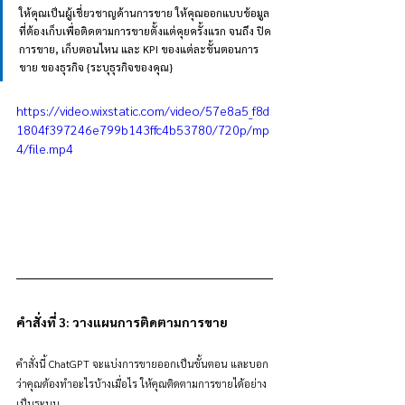
ให้คุณเป็นผู้เชี่ยวชาญด้านการขาย ให้คุณออกแบบข้อมูล
ที่ต้องเก็บเพื่อติดตามการขายตั้งแต่คุยครั้งแรก จนถึง ปิด
การขาย, เก็บตอนไหน และ KPI ของแต่ละขั้นตอนการ
ขาย ของธุรกิจ {ระบุธุรกิจของคุณ}
https://video.wixstatic.com/video/57e8a5_f8d
1804f397246e799b143ffc4b53780/720p/mp
4/file.mp4
คำสั่งที่ 3: วางแผนการติดตามการขาย
คำสั่งนี้ ChatGPT จะแบ่งการขายออกเป็นขั้นตอน และบอก
ว่าคุณต้องทำอะไรบ้างเมื่อไร ให้คุณติดตามการขายได้อย่าง
เป็นระบบ