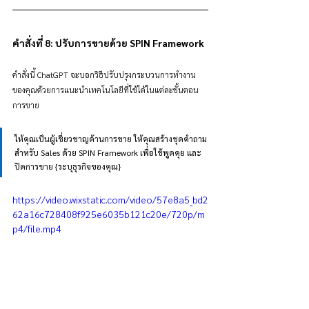
คำสั่งที่ 8: ปรับการขายด้วย SPIN Framework
คำสั่งนี้ ChatGPT จะบอกวิธีปรับปรุงกระบวนการทำงาน
ของคุณด้วยการแนะนำเทคโนโลยีที่ใช้ได้ในแต่ละขั้นตอน
การขาย
ให้คุณเป็นผู้เชี่ยวชาญด้านการขาย ให้คุณสร้างชุดคำถาม
สำหรับ Sales ด้วย SPIN Framework เพื่อใช้พูดคุย และ
ปิดการขาย {ระบุธุรกิจของคุณ}
https://video.wixstatic.com/video/57e8a5_bd2
62a16c728408f925e6035b121c20e/720p/m
p4/file.mp4