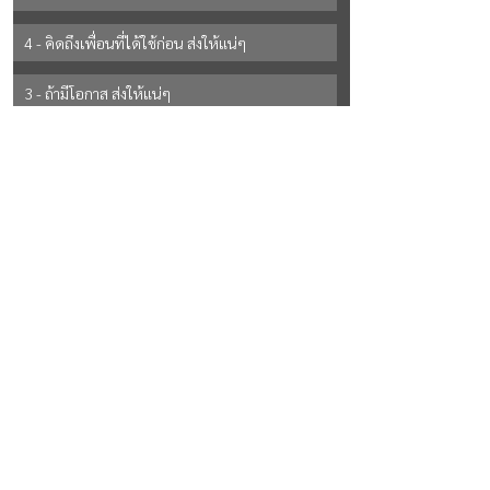
4 - คิดถึงเพื่อนที่ได้ใช้ก่อน ส่งให้แน่ๆ
3 - ถ้ามีโอกาส ส่งให้แน่ๆ
2 - ยังไม่แน่ใจ
See All Options
See All
Recent Posts