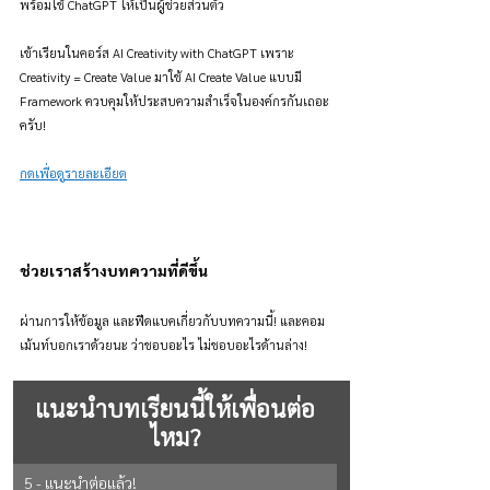
พร้อมใช้ ChatGPT ให้เป็นผู้ช่วยส่วนตัว
เข้าเรียนในคอร์ส AI Creativity with ChatGPT เพราะ 
Creativity = Create Value มาใช้ AI Create Value แบบมี 
Framework ควบคุมให้ประสบความสำเร็จในองค์กรกันเถอะ
ครับ!
กดเพื่อดูรายละเอียด
ช่วยเราสร้างบทความที่ดีขึ้น
ผ่านการให้ข้อมูล และฟีดแบคเกี่ยวกับบทความนี้! และคอม
เม้นท์บอกเราด้วยนะ ว่าชอบอะไร ไม่ชอบอะไรด้านล่าง!
แนะนำบทเรียนนี้ให้เพื่อนต่อ
ไหม?
5 - แนะนำต่อแล้ว!