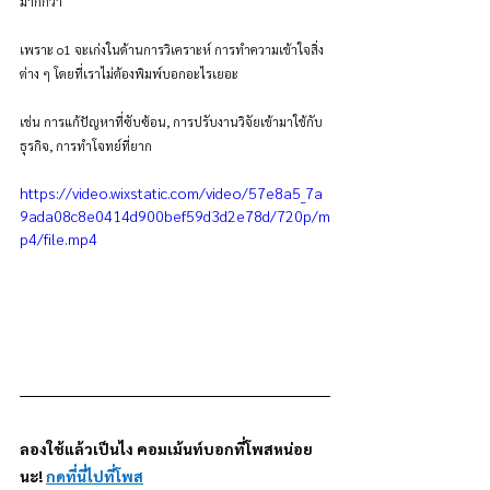
มากกว่า 
เพราะ o1 จะเก่งในด้านการวิเคราะห์ การทำความเข้าใจสิ่ง
ต่าง ๆ โดยที่เราไม่ต้องพิมพ์บอกอะไรเยอะ
เช่น การแก้ปัญหาที่ซับซ้อน, การปรับงานวิจัยเข้ามาใช้กับ
ธุรกิจ, การทำโจทย์ที่ยาก
https://video.wixstatic.com/video/57e8a5_7a
9ada08c8e0414d900bef59d3d2e78d/720p/m
p4/file.mp4
ลองใช้แล้วเป็นไง คอมเม้นท์บอกที่โพสหน่อย
นะ! 
กดที่นี่ไปที่โพส