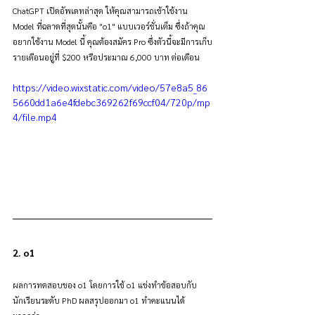
ChatGPT เปิดอัพเดทล่าสุด ให้คุณสามารถเข้าใข้งาน 
Model ที่ฉลาดที่สุดนั้นคือ "o1" แบบเวอร์ชั่นเต็ม ซึ่งถ้าคุณ
อยากใช้งาน Model นี้ คุณต้องสมัคร Pro ซึ่งตัวนี้จะมีการเก็บ
รายเดือนอยู่ที่ $200 หรือประมาณ 6,000 บาท ต่อเดือน
https://video.wixstatic.com/video/57e8a5_86
5660dd1a6e4fdebc369262f69ccf04/720p/mp
4/file.mp4
2. o1
ผลการทดสอบของ o1 โดยการใช้ o1 แข่งทำข้อสอบกับ
นักเรียนระดับ PhD ผลสรุปออกมา o1 ทำคะแนนได้