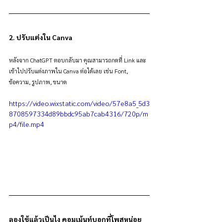
2. ปรับแต่งใน Canva
หลังจาก ChatGPT ตอบกลับมา คุณสามารถกดที่ Link และ
เข้าไปปรับแต่งภาพใน Canva ต่อได้เลย เช่น Font, 
ข้อความ, รูปภาพ, ขนาด
https://video.wixstatic.com/video/57e8a5_5d3
8708597334d89bbdc95ab7cab4316/720p/m
p4/file.mp4
ลองใช้แล้วเป็นไง คอมเม้นท์บอกที่โพสหน่อย