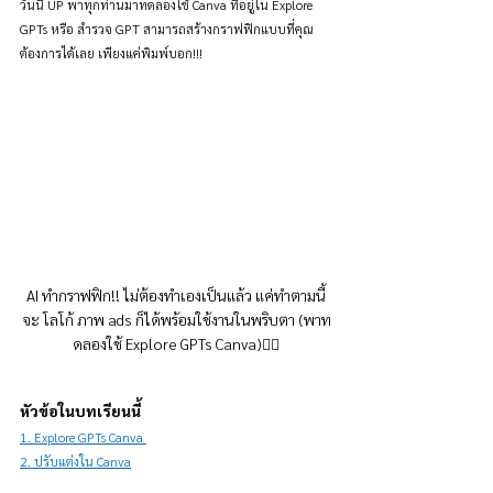
วันนี้ UP พาทุกท่านมาทดลองใช้ Canva ที่อยู่ใน Explore 
GPTs หรือ สำรวจ GPT สามารถสร้างกราฟฟิกแบบที่คุณ
ต้องการได้เลย เพียงแค่พิมพ์บอก!!!
AI ทำกราฟฟิก!! ไม่ต้องทำเองเป็นแล้ว แค่ทำตามนี้
จะ โลโก้ ภาพ ads ก็ได้พร้อมใช้งานในพริบตา (พาท
ดลองใช้ Explore GPTs Canva)👇🏻
หัวข้อในบทเรียนนี้
1. Explore GPTs Canva 
2. ปรับแต่งใน Canva