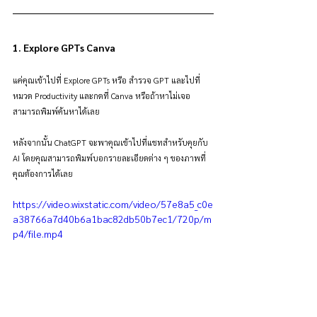
1. Explore GPTs Canva 
แค่คุณเข้าไปที่ Explore GPTs หรือ สำรวจ GPT และไปที่
หมวด Productivity และกดที่ Canva หรือถ้าหาไม่เจอ
สามารถพิมพ์ค้นหาได้เลย 
หลังจากนั้น ChatGPT จะพาคุณเข้าไปที่แชทสำหรับคุยกับ 
AI โดยคุณสามารถพิมพ์บอกรายละเอียดต่าง ๆ ของภาพที่
คุณต้องการได้เลย
https://video.wixstatic.com/video/57e8a5_c0e
a38766a7d40b6a1bac82db50b7ec1/720p/m
p4/file.mp4