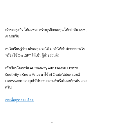
เจ้าของธุรกิจ ให้ผมช่วย สร้างธุรกิจของคุณให้เท่าทัน Data, 
AI นะครับ
สนใจเรียนรู้ว่าองค์ของคุณจะใช้ AI ทำให้เติบโตต่ออย่างไร 
พร้อมใช้ ChatGPT ให้เป็นผู้ช่วยส่วนตัว
เข้าเรียนในคอร์ส 
AI Creativity with ChatGPT
 เพราะ 
Creativity = Create Value มาใช้ AI Create Value แบบมี 
Framework ควบคุมให้ประสบความสำเร็จในองค์กรกันเถอะ
ครับ!
กดเพื่อดูรายละเอียด
ช่วยเราสร้างบทความที่ดีขึ้น