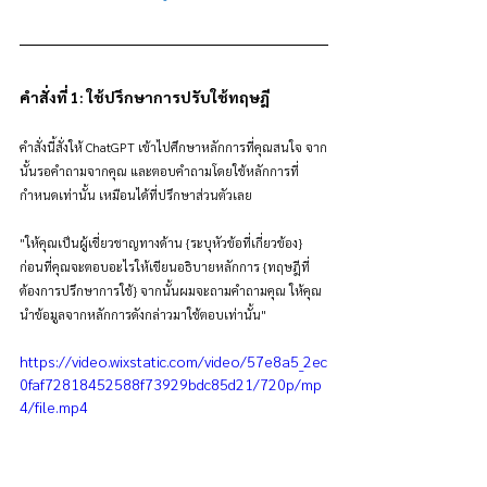
คำสั่งที่ 1: ใช้ปรึกษาการปรับใช้ทฤษฎี
คำสั่งนี้สั่งให้ ChatGPT เข้าไปศึกษาหลักการที่คุณสนใจ จาก
นั้นรอคำถามจากคุณ และตอบคำถามโดยใช้หลักการที่
กำหนดเท่านั้น เหมือนได้ที่ปรึกษาส่วนตัวเลย
"ให้คุณเป็นผู้เชี่ยวชาญทางด้าน {ระบุหัวข้อที่เกี่ยวข้อง} 
ก่อนที่คุณจะตอบอะไรให้เขียนอธิบายหลักการ {ทฤษฎีที่
ต้องการปรึกษาการใช้} จากนั้นผมจะถามคำถามคุณ ให้คุณ
นำข้อมูลจากหลักการดังกล่าวมาใช้ตอบเท่านั้น"
https://video.wixstatic.com/video/57e8a5_2ec
0faf72818452588f73929bdc85d21/720p/mp
4/file.mp4