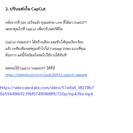
2. ปรับแต่งใน CapCut
หลังจากที่ Gen เสร็จแล้ว คุณแค่กด Link ที่ได้มา ChatGPT 
จะพาคุณไปที่ CapCut เพื่อปรับแต่งวิดีโอ 
CapCut VideoGPT ได้สร้างเสียง และซับให้คุณเรียบร้อย
แล้ว เหลือเพียงแค่คุณเข้าไปใส่ Footage Video แบบที่คุณ
ต้องการ แค่นี้ก็พร้อมโหลดไปใช้งานได้ทันที
ทดลองใช้ CapCut VideoGPT ได้ที่นี่ 
https://chatgpt.com/g/g-Gpu8ZMR52-capcut-videogpt
https://video.wixstatic.com/video/57e8a5_38278b7
0e59448f69239bf074808d8f9/720p/mp4/file.mp4