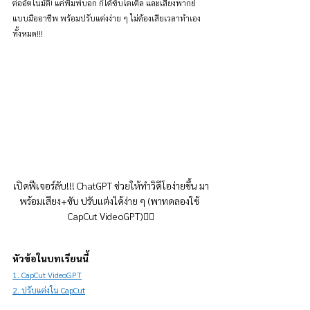
ต่ออัตโนมัติ! แค่พิมพ์บอก ก็ได้ซับไตเติล และเสียงพากย์
แบบมืออาชีพ พร้อมปรับแต่งง่าย ๆ ไม่ต้องเสียเวลาทำเอง
ทั้งหมด!!!
เปิดฟีเจอร์ลับ!!! ChatGPT ช่วยให้ทำวิดีโอง่ายขึ้น มา
พร้อมเสียง+ซับ ปรับแต่งได้ง่าย ๆ (พาทดลองใช้ 
CapCut VideoGPT)👇🏻
หัวข้อในบทเรียนนี้
1. CapCut VideoGPT
2. ปรับแต่งใน CapCut