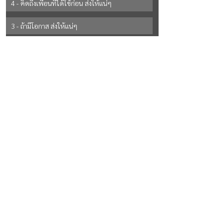
4 - คิดถึงเพื่อนที่ได้ใช้ก่อน ส่งให้แน่ๆ
3 - ถ้ามีโอกาส ส่งให้แน่ๆ
2 - ยังไม่แน่ใจ
See All Options
See All
Recent Posts