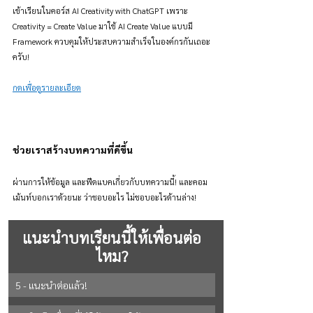
เข้าเรียนในคอร์ส AI Creativity with ChatGPT เพราะ 
Creativity = Create Value มาใช้ AI Create Value แบบมี 
Framework ควบคุมให้ประสบความสำเร็จในองค์กรกันเถอะ
ครับ!
กดเพื่อดูรายละเอียด
ช่วยเราสร้างบทความที่ดีขึ้น
ผ่านการให้ข้อมูล และฟีดแบคเกี่ยวกับบทความนี้! และคอม
เม้นท์บอกเราด้วยนะ ว่าชอบอะไร ไม่ชอบอะไรด้านล่าง!
แนะนำบทเรียนนี้ให้เพื่อนต่อ
ไหม?
5 - แนะนำต่อแล้ว!