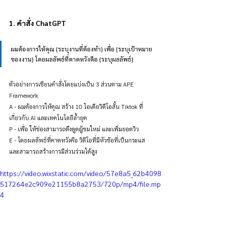
1. คำสั่ง ChatGPT
ผมต้องการให้คุณ {ระบุงานที่ต้องทำ} เพื่อ {ระบุเป้าหมาย
ของงาน} โดยผลลัพธ์ที่คาดหวังคือ {ระบุผลลัพธ์}
ตัวอย่างการเขียนคำสั่งโดยแบ่งเป็น 3 ส่วนตาม APE 
Framework 
A - ผมต้องการให้คุณ สร้าง 10 ไอเดียวิดีโอสั้น Tiktok ที่
เกี่ยวกับ AI และเทคโนโลยีล้ำยุค
P - เพื่อ ให้ช่องสามารถดึงดูดผู้ชมใหม่ และเพิ่มยอดวิว
E - โดยผลลัพธ์ที่คาดหวังคือ วิดีโอที่มีหัวข้อที่เป็นกระแส
และสามารถสร้างการมีส่วนร่วมได้สูง
https://video.wixstatic.com/video/57e8a5_62b4098
517264e2c909e21155b8a2753/720p/mp4/file.mp
4