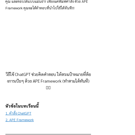
คุณ และตอบได้แบบแม่นยำ! เพียงแค่พิมพ์คำสั่ง ด้วย APE 
Framework คุณจะได้คำตอบที่นำไปใช้ได้ทันที!!!
วิธีใช้ ChatGPT ช่วยคิดคำตอบ ให้ตรงเป้าหมายที่ต้อ
งการเป๊ะๆ ด้วย APE Framework (ทำตามได้ทันที)
👇🏻
หัวข้อในบทเรียนนี้
1. คำสั่ง ChatGPT
2. APE Framework