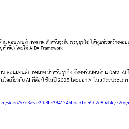
ญด้าน คอนเทนต์การตลาด สำหรับธุรกิจ {ระบุธุรกิจ} ให้คุณช่วยสร้างคอนเท
ะบุหัวข้อ} โดยใช้ AIDA Framework
ด้าน คอนเทนต์การตลาด สำหรับธุรกิจ จัดคอร์สสอนด้าน Data, AI ใ
นใจเกี่ยวกับ AI ที่ต้องใช้ในปี 2025 โดยบอก AI ในแต่ละประเภท 
ic.com/video/57e8a5_e20f8bc3841345bbad1de6df2e80abfc/720p/