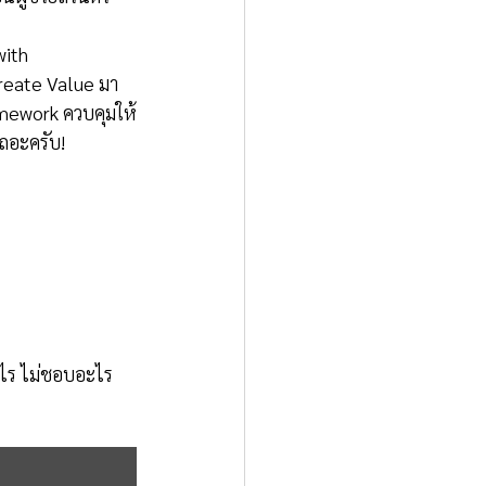
with 
reate Value มา
amework ควบคุมให้
ถอะครับ!
ะไร ไม่ชอบอะไร