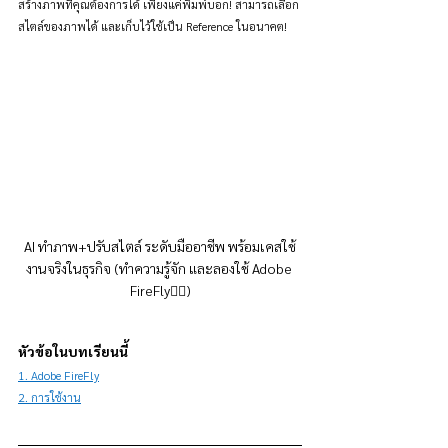
สร้างภาพที่คุณต้องการได้ เพียงแค่พิมพ์บอก! สามารถเลือก
สไตล์ของภาพได้ และเก็บไว้ใช้เป็น Reference ในอนาคต!
AI ทำภาพ+ปรับสไตล์ ระดับมืออาชีพ พร้อมเคสใช้
งานจริงในธุรกิจ (ทำความรู้จัก และลองใช้ Adobe 
FireFly👇🏻)
หัวข้อในบทเรียนนี้
1. Adobe FireFly
2. การใช้งาน