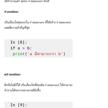
ได้ทำงานแล้ว จะจบ if statement ทันที
if condition:
เป็นเงื่อนไขชุดแรกใน if statement ที่ใช้สร้าง if statement 
และมีความสำคัญที่สุด
if
 a 
>
 b:

print
(
'a มีค่ามากกว่า b'
)
elif condition:
มีหรือไม่มีก็ได้ เป็นเงื่อนไขที่ต่อเติม if statement ให้สามารถ
ทำงานได้หลากหลายกรณียิ่งขึ้น