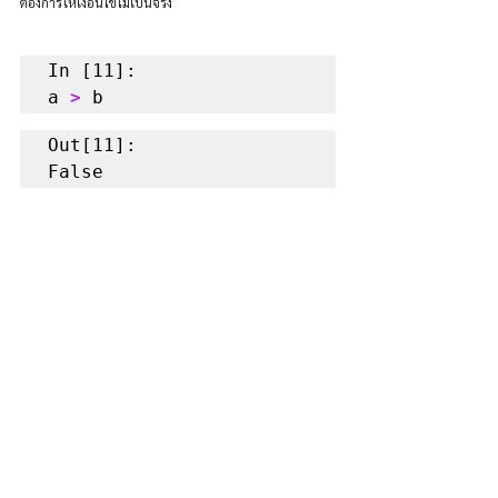
ต้องการให้เงื่อนไขไม่เป็นจริง
In [11]:

a 
>
 b
Out[11]:

False
การใช้คำสั่งเฉพาะ
ที่ถูกสร้างเพื่อใช้สร้างเงื่อนไข หรือการสร้าง Boolean โดย
เฉพาะ เช่น การเช็คว่า มี object ที่ต้องการ อยู่ใน list หรือไม่ 
ด้วยคำสั่ง in
5
in
 [
5
,
10,15
]